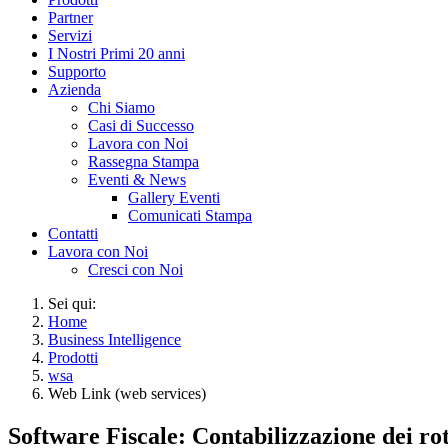
Partner
Servizi
I Nostri Primi 20 anni
Supporto
Azienda
Chi Siamo
Casi di Successo
Lavora con Noi
Rassegna Stampa
Eventi & News
Gallery Eventi
Comunicati Stampa
Contatti
Lavora con Noi
Cresci con Noi
Sei qui:
Home
Business Intelligence
Prodotti
wsa
Web Link (web services)
Software Fiscale: Contabilizzazione dei ro