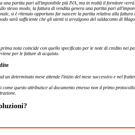
era una partita pari all'imponibile più IVA, ma in realtà il fornitore ver
 Allo stesso modo, la fattura di vendita genera una partita pari all'imp
nale, si è ritenuto opportuno far nascere la partita relativa alla fattur
odo sarà sufficiente che gli utenti si avvalgono del saldaconto di Mago.
prima nota coincide con quello specificato per le note di credito nei pa
iene per le fatture di acquisto.
dite
e ad un determinato mese attende l'inizio del mese successivo e nel fratte
asi come questo attribuisce al documento emesso non il primo protocollo
trazione.
oluzioni?