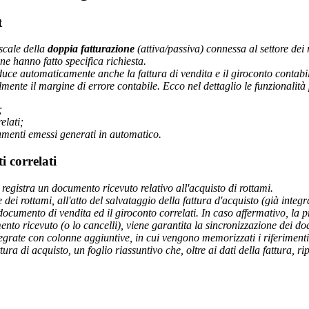
t
iscale della
doppia fatturazione
(attiva/passiva) connessa al settore dei
e hanno fatto specifica richiesta.
duce automaticamente anche la fattura di vendita e il giroconto contabile 
ente il margine di errore contabile. Ecco nel dettaglio le funzionalità 
;
elati;
umenti emessi generati in automatico.
i correlati
registra un documento ricevuto relativo all'acquisto di rottami.
ei rottami, all'atto del salvataggio della fattura d'acquisto (già integrat
documento di vendita ed il giroconto correlati. In caso affermativo, la p
ento ricevuto (o lo cancelli), viene garantita la sincronizzazione dei doc
grate con colonne aggiuntive, in cui vengono memorizzati i riferimenti d
ura di acquisto, un foglio riassuntivo che, oltre ai dati della fattura, ri