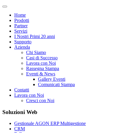
Home
Prodotti
Partner
Servizi
I Nostri Primi 20 anni
Supporto
Azienda
Chi Siamo
Casi di Successo
Lavora con Noi
Rassegna Stampa
Eventi & News
Gallery Eventi
Comunicati Stampa
Contatti
Lavora con Noi
Cresci con Noi
Soluzioni Web
Gestionale AGON ERP Multigestione
CRM