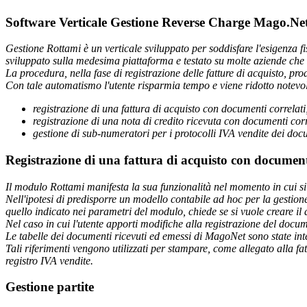
Software Verticale Gestione Reverse Charge Mago.Ne
Gestione Rottami è un verticale sviluppato per soddisfare l'esigenza f
sviluppato sulla medesima piattaforma e testato su molte aziende che n
La procedura, nella fase di registrazione delle fatture di acquisto, pro
Con tale automatismo l'utente risparmia tempo e viene ridotto notevolm
registrazione di una fattura di acquisto con documenti correlati
registrazione di una nota di credito ricevuta con documenti corr
gestione di sub-numeratori per i protocolli IVA vendite dei doc
Registrazione di una fattura di acquisto con document
Il modulo Rottami manifesta la sua funzionalità nel momento in cui si 
Nell'ipotesi di predisporre un modello contabile ad hoc per la gestione d
quello indicato nei parametri del modulo, chiede se si vuole creare il 
Nel caso in cui l'utente apporti modifiche alla registrazione del docum
Le tabelle dei documenti ricevuti ed emessi di MagoNet sono state inte
Tali riferimenti vengono utilizzati per stampare, come allegato alla fatt
registro IVA vendite.
Gestione partite