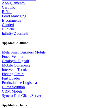
Abbigliamento
Cartiglio
Rifiuti
Food Managing
E-commerce
Cantieri
Cliniche
Infinity Zucchetti
App Mobile Offline
Meta Small Business Mobile
Forza Vendita
Cataloghi Digitali
Mobile Commerce
Interventi Tecnici
Picking Ordini
Fast Loader
Produzione e Logistica
Clima Solution
CRM Mobile
Syncro Dati Client/Server
App Mobile Online