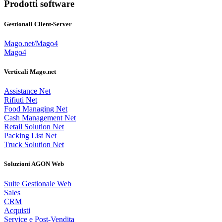
Prodotti software
Gestionali Client-Server
Mago.net/Mago4
Mago4
Verticali Mago.net
Assistance Net
Rifiuti Net
Food Managing Net
Cash Management Net
Retail Solution Net
Packing List Net
Truck Solution Net
Soluzioni AGON Web
Suite Gestionale Web
Sales
CRM
Acquisti
Service e Post-Vendita