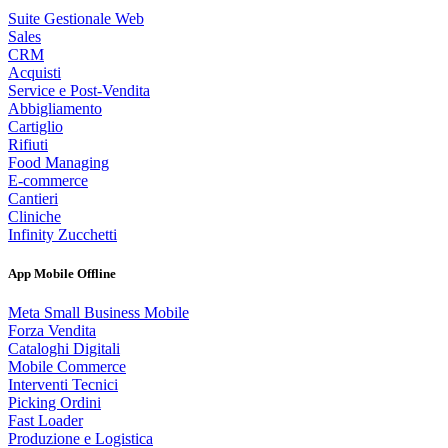
Suite Gestionale Web
Sales
CRM
Acquisti
Service e Post-Vendita
Abbigliamento
Cartiglio
Rifiuti
Food Managing
E-commerce
Cantieri
Cliniche
Infinity Zucchetti
App Mobile Offline
Meta Small Business Mobile
Forza Vendita
Cataloghi Digitali
Mobile Commerce
Interventi Tecnici
Picking Ordini
Fast Loader
Produzione e Logistica