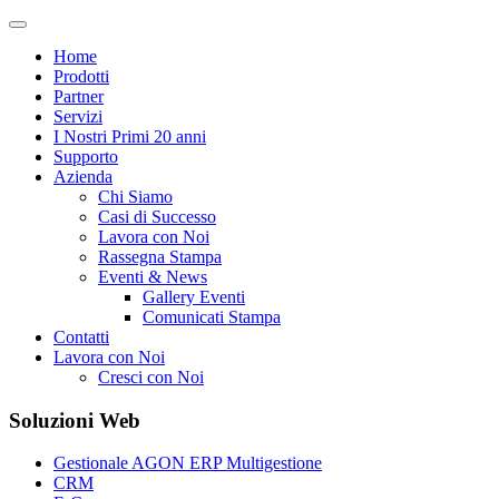
Home
Prodotti
Partner
Servizi
I Nostri Primi 20 anni
Supporto
Azienda
Chi Siamo
Casi di Successo
Lavora con Noi
Rassegna Stampa
Eventi & News
Gallery Eventi
Comunicati Stampa
Contatti
Lavora con Noi
Cresci con Noi
Soluzioni Web
Gestionale AGON ERP Multigestione
CRM