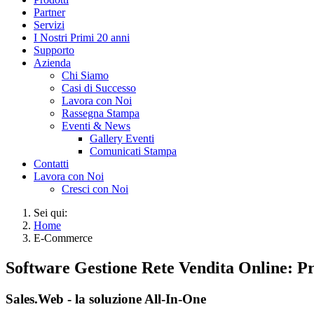
Partner
Servizi
I Nostri Primi 20 anni
Supporto
Azienda
Chi Siamo
Casi di Successo
Lavora con Noi
Rassegna Stampa
Eventi & News
Gallery Eventi
Comunicati Stampa
Contatti
Lavora con Noi
Cresci con Noi
Sei qui:
Home
E-Commerce
Software Gestione Rete Vendita Online: 
Sales.Web - la soluzione All-In-One