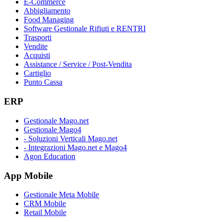
E-Commerce
Abbigliamento
Food Managing
Software Gestionale Rifiuti e RENTRI
Trasporti
Vendite
Acquisti
Assistance / Service / Post-Vendita
Cartiglio
Punto Cassa
ERP
Gestionale Mago.net
Gestionale Mago4
- Soluzioni Verticali Mago.net
- Integrazioni Mago.net e Mago4
Agon Education
App Mobile
Gestionale Meta Mobile
CRM Mobile
Retail Mobile