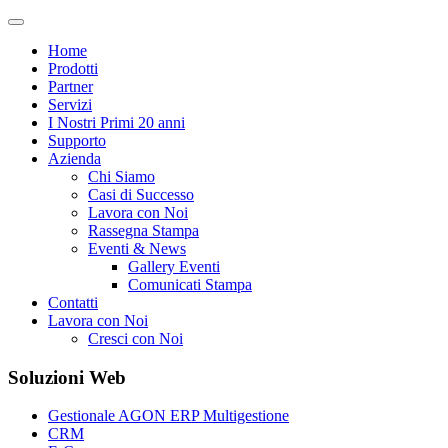
Home
Prodotti
Partner
Servizi
I Nostri Primi 20 anni
Supporto
Azienda
Chi Siamo
Casi di Successo
Lavora con Noi
Rassegna Stampa
Eventi & News
Gallery Eventi
Comunicati Stampa
Contatti
Lavora con Noi
Cresci con Noi
Soluzioni Web
Gestionale AGON ERP Multigestione
CRM