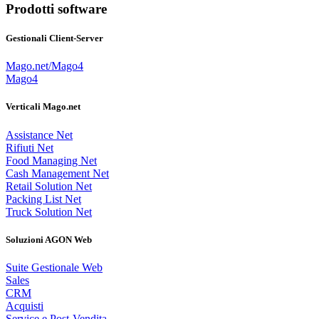
Prodotti software
Gestionali Client-Server
Mago.net/Mago4
Mago4
Verticali Mago.net
Assistance Net
Rifiuti Net
Food Managing Net
Cash Management Net
Retail Solution Net
Packing List Net
Truck Solution Net
Soluzioni AGON Web
Suite Gestionale Web
Sales
CRM
Acquisti
Service e Post-Vendita