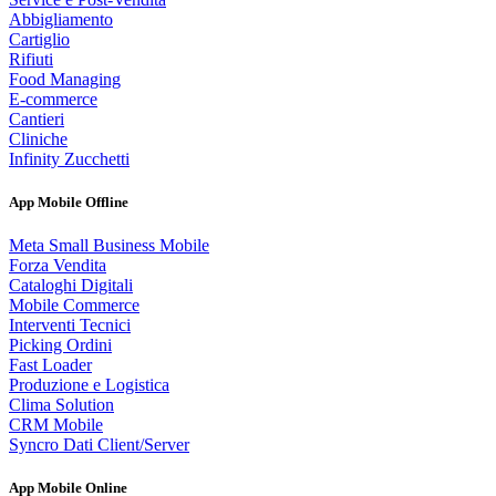
Abbigliamento
Cartiglio
Rifiuti
Food Managing
E-commerce
Cantieri
Cliniche
Infinity Zucchetti
App Mobile Offline
Meta Small Business Mobile
Forza Vendita
Cataloghi Digitali
Mobile Commerce
Interventi Tecnici
Picking Ordini
Fast Loader
Produzione e Logistica
Clima Solution
CRM Mobile
Syncro Dati Client/Server
App Mobile Online