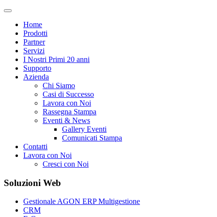
Home
Prodotti
Partner
Servizi
I Nostri Primi 20 anni
Supporto
Azienda
Chi Siamo
Casi di Successo
Lavora con Noi
Rassegna Stampa
Eventi & News
Gallery Eventi
Comunicati Stampa
Contatti
Lavora con Noi
Cresci con Noi
Soluzioni Web
Gestionale AGON ERP Multigestione
CRM