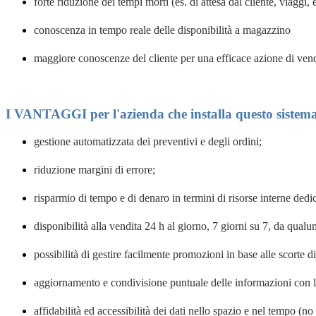
forte riduzione dei
tempi morti (es. di attesa dal cliente, viaggi, 
conoscenza in tempo reale delle disponibilità a magazzino
maggiore conoscenze del cliente per una efficace azione di vend
I VANTAGGI per l'azienda che installa questo sistem
gestione
automatizzata
dei preventivi e degli ordini;
riduzione
margini di errore;
risparmio
di tempo e di denaro in termini di risorse interne dedi
disponibilità alla vendita 24 h al giorno, 7 giorni su 7, da qua
possibilità di gestire facilmente
promozioni
in base alle scorte 
aggiornamento e condivisione puntuale delle informazioni con l
affidabilità ed accessibilità
dei dati nello spazio e nel tempo (no