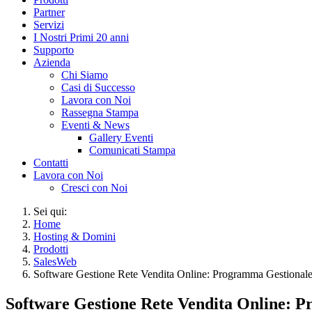
Partner
Servizi
I Nostri Primi 20 anni
Supporto
Azienda
Chi Siamo
Casi di Successo
Lavora con Noi
Rassegna Stampa
Eventi & News
Gallery Eventi
Comunicati Stampa
Contatti
Lavora con Noi
Cresci con Noi
Sei qui:
Home
Hosting & Domini
Prodotti
SalesWeb
Software Gestione Rete Vendita Online: Programma Gestional
Software Gestione Rete Vendita Online: 