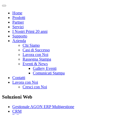
Home
Prodotti
Partner
Servizi
I Nostri Primi 20 anni
Supporto
Azienda
Chi Siamo
Casi di Successo
Lavora con Noi
Rassegna Stampa
Eventi & News
Gallery Eventi
Comunicati Stampa
Contatti
Lavora con Noi
Cresci con Noi
Soluzioni Web
Gestionale AGON ERP Multigestione
CRM