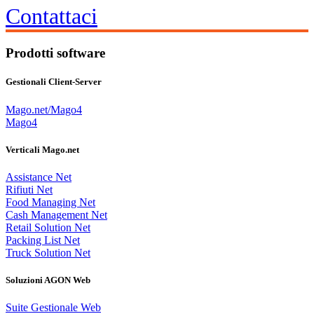
Contattaci
Prodotti software
Gestionali Client-Server
Mago.net/Mago4
Mago4
Verticali Mago.net
Assistance Net
Rifiuti Net
Food Managing Net
Cash Management Net
Retail Solution Net
Packing List Net
Truck Solution Net
Soluzioni AGON Web
Suite Gestionale Web