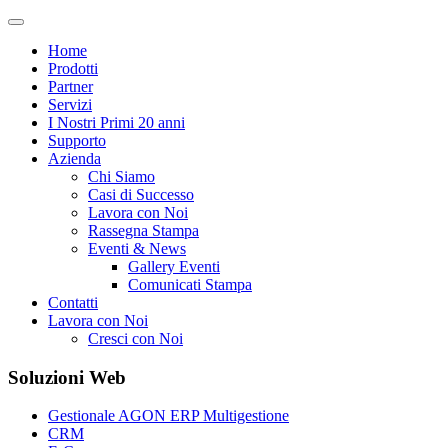
Home
Prodotti
Partner
Servizi
I Nostri Primi 20 anni
Supporto
Azienda
Chi Siamo
Casi di Successo
Lavora con Noi
Rassegna Stampa
Eventi & News
Gallery Eventi
Comunicati Stampa
Contatti
Lavora con Noi
Cresci con Noi
Soluzioni Web
Gestionale AGON ERP Multigestione
CRM