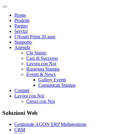
Home
Prodotti
Partner
Servizi
I Nostri Primi 20 anni
Supporto
Azienda
Chi Siamo
Casi di Successo
Lavora con Noi
Rassegna Stampa
Eventi & News
Gallery Eventi
Comunicati Stampa
Contatti
Lavora con Noi
Cresci con Noi
Soluzioni Web
Gestionale AGON ERP Multigestione
CRM