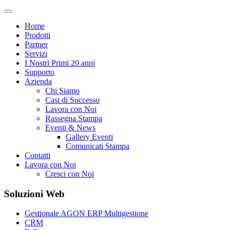
Home
Prodotti
Partner
Servizi
I Nostri Primi 20 anni
Supporto
Azienda
Chi Siamo
Casi di Successo
Lavora con Noi
Rassegna Stampa
Eventi & News
Gallery Eventi
Comunicati Stampa
Contatti
Lavora con Noi
Cresci con Noi
Soluzioni Web
Gestionale AGON ERP Multigestione
CRM