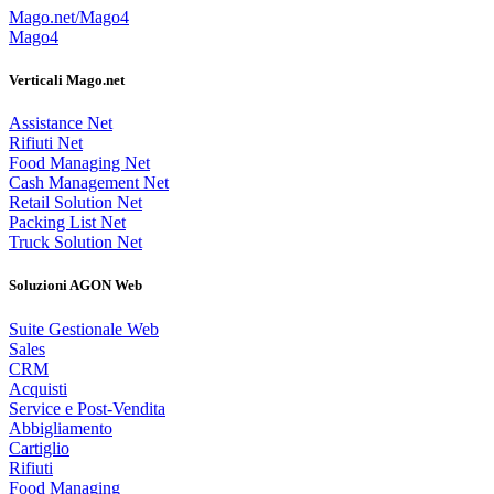
Mago.net/Mago4
Mago4
Verticali Mago.net
Assistance Net
Rifiuti Net
Food Managing Net
Cash Management Net
Retail Solution Net
Packing List Net
Truck Solution Net
Soluzioni AGON Web
Suite Gestionale Web
Sales
CRM
Acquisti
Service e Post-Vendita
Abbigliamento
Cartiglio
Rifiuti
Food Managing