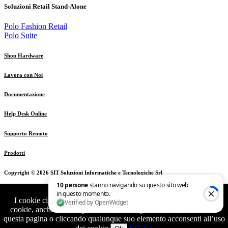
Soluzioni Retail Stand-Alone
Polo Fashion Retail
Polo Suite
Shop Hardware
Lavora con Noi
Documentazione
Help Desk Online
Supporto Remoto
Prodotti
Copyright ©
2026 SIT Soluzioni Informatiche e Tecnologiche Srl
Tutti i diritti riservati - C.F. e Partita Iva 02853270169 - Cap.Sociale
I cookie ci aiutano a fornire i nostri servizi. Questo sito utilizza
€ 50.000 I.v. - Via G. Carducci 3, 24020 Ranica (BG) Italy |
cookie, anche di terze parti. Chiudendo questo banner, scorrendo
Informativa Privacy
questa pagina o cliccando qualunque suo elemento acconsenti all’uso
Tel.
+39 035343039
- Cell.
+39 3407880955
-
info@sit-web.it
10 persone stanno navigando su questo sito web in questo momento. V