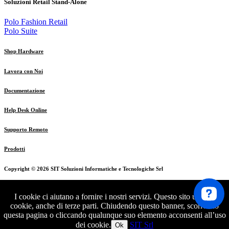
Soluzioni Retail Stand-Alone
Polo Fashion Retail
Polo Suite
Shop Hardware
Lavora con Noi
Documentazione
Help Desk Online
Supporto Remoto
Prodotti
Copyright ©
2026 SIT Soluzioni Informatiche e Tecnologiche Srl
Tutti i diritti riservati - C.F. e Partita Iva 02853270169 - Cap.Sociale
I cookie ci aiutano a fornire i nostri servizi. Questo sito utilizza
€ 50.000 I.v. - Via G. Carducci 3, 24020 Ranica (BG) Italy |
cookie, anche di terze parti. Chiudendo questo banner, scorrendo
Informativa Privacy
questa pagina o cliccando qualunque suo elemento acconsenti all’uso
Tel.
+39 035343039
- Cell.
+39 3407880955
-
info@sit-web.it
dei cookie.
SIT Srl
Ok