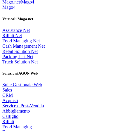
Mago.net/Mago4
Mago4
Verticali Mago.net
Assistance Net
Rifiuti Net
Food Managing Net
Cash Management Net
Retail Solution Net
Packing List Net
Truck Solution Net
Soluzioni AGON Web
Suite Gestionale Web
Sales
CRM
Acquisti
Service e Post-Vendita
Abbigliamento
Cartiglio
Rifiuti
Food Managing