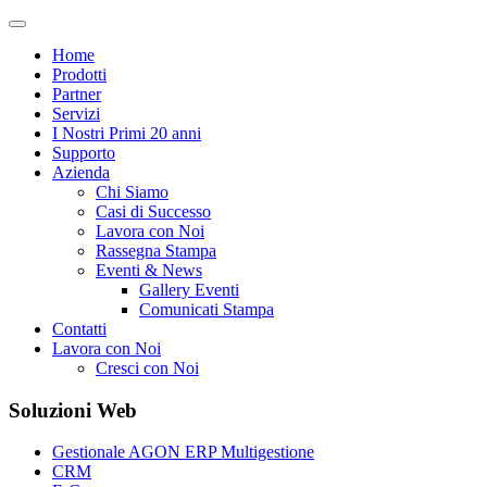
Home
Prodotti
Partner
Servizi
I Nostri Primi 20 anni
Supporto
Azienda
Chi Siamo
Casi di Successo
Lavora con Noi
Rassegna Stampa
Eventi & News
Gallery Eventi
Comunicati Stampa
Contatti
Lavora con Noi
Cresci con Noi
Soluzioni Web
Gestionale AGON ERP Multigestione
CRM