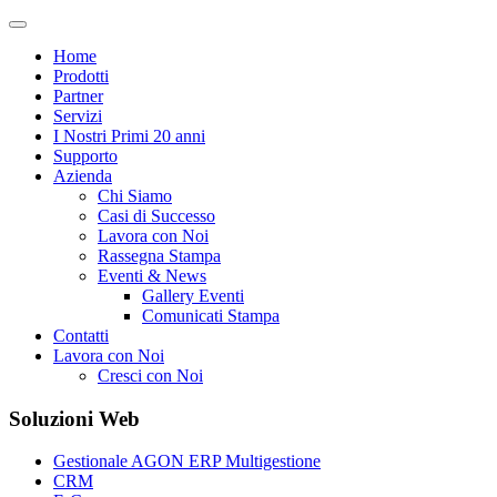
Home
Prodotti
Partner
Servizi
I Nostri Primi 20 anni
Supporto
Azienda
Chi Siamo
Casi di Successo
Lavora con Noi
Rassegna Stampa
Eventi & News
Gallery Eventi
Comunicati Stampa
Contatti
Lavora con Noi
Cresci con Noi
Soluzioni Web
Gestionale AGON ERP Multigestione
CRM