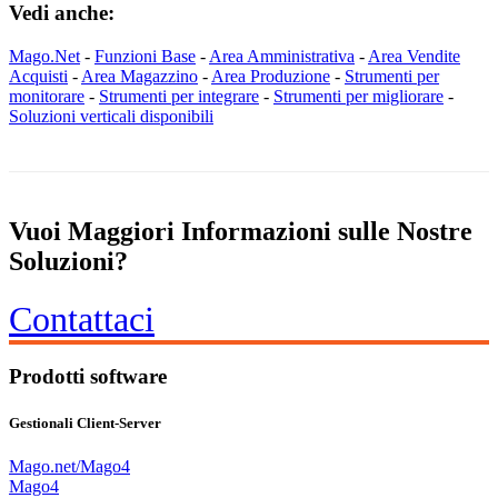
Vedi anche:
Mago.Net
-
Funzioni Base
-
Area Amministrativa
-
Area Vendite
Acquisti
-
Area Magazzino
-
Area Produzione
-
Strumenti per
monitorare
-
Strumenti per integrare
-
Strumenti per migliorare
-
Soluzioni verticali disponibili
Vuoi Maggiori Informazioni sulle Nostre
Soluzioni?
Contattaci
Prodotti software
Gestionali Client-Server
Mago.net/Mago4
Mago4