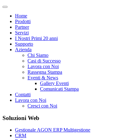
Home
Prodotti
Partner
Servizi
I Nostri Primi 20 anni
Supporto
Azienda
Chi Siamo
Casi di Successo
Lavora con Noi
Rassegna Stampa
Eventi & News
Gallery Eventi
Comunicati Stampa
Contatti
Lavora con Noi
Cresci con Noi
Soluzioni Web
Gestionale AGON ERP Multigestione
CRM