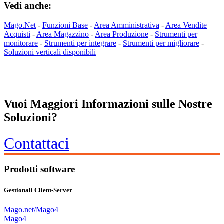
Vedi anche:
Mago.Net
-
Funzioni Base
-
Area Amministrativa
-
Area Vendite
Acquisti
-
Area Magazzino
-
Area Produzione
-
Strumenti per
monitorare
-
Strumenti per integrare
-
Strumenti per migliorare
-
Soluzioni verticali disponibili
Vuoi Maggiori Informazioni sulle Nostre
Soluzioni?
Contattaci
Prodotti software
Gestionali Client-Server
Mago.net/Mago4
Mago4