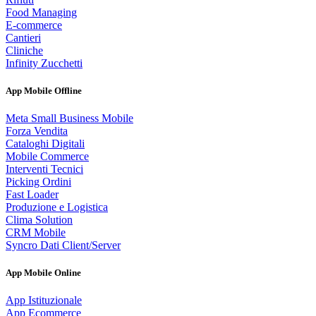
Food Managing
E-commerce
Cantieri
Cliniche
Infinity Zucchetti
App Mobile Offline
Meta Small Business Mobile
Forza Vendita
Cataloghi Digitali
Mobile Commerce
Interventi Tecnici
Picking Ordini
Fast Loader
Produzione e Logistica
Clima Solution
CRM Mobile
Syncro Dati Client/Server
App Mobile Online
App Istituzionale
App Ecommerce