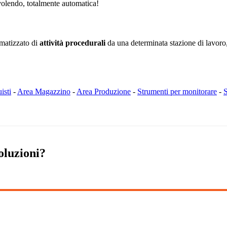
e volendo, totalmente automatica!
omatizzato di
attività procedurali
da una determinata stazione di lavoro,
isti
-
Area Magazzino
-
Area Produzione
-
Strumenti per monitorare
-
S
oluzioni?