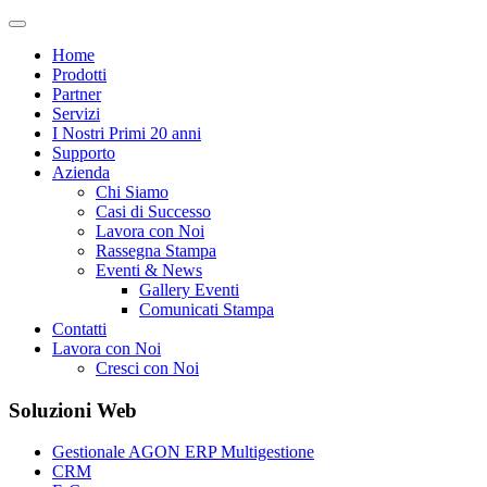
Home
Prodotti
Partner
Servizi
I Nostri Primi 20 anni
Supporto
Azienda
Chi Siamo
Casi di Successo
Lavora con Noi
Rassegna Stampa
Eventi & News
Gallery Eventi
Comunicati Stampa
Contatti
Lavora con Noi
Cresci con Noi
Soluzioni Web
Gestionale AGON ERP Multigestione
CRM