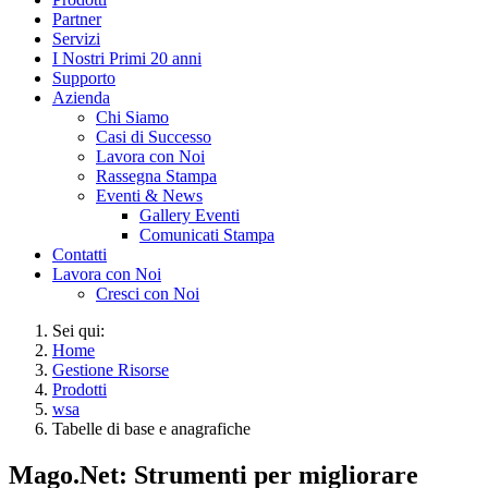
Partner
Servizi
I Nostri Primi 20 anni
Supporto
Azienda
Chi Siamo
Casi di Successo
Lavora con Noi
Rassegna Stampa
Eventi & News
Gallery Eventi
Comunicati Stampa
Contatti
Lavora con Noi
Cresci con Noi
Sei qui:
Home
Gestione Risorse
Prodotti
wsa
Tabelle di base e anagrafiche
Mago.Net: Strumenti per migliorare