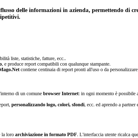
 flusso delle informazioni in azienda, permettendo di cre
petitivi.
lità liste, statistiche, fatture, ecc..
o
, e produce report compatibili con qualunque stampante.
. Mago.Net
contiene centinaia di report pronti all'uso o da personalizzar
ll'interno di un comune
browser Internet
: in ogni momento è possibile a
eport,
personalizzando logo, colori, sfondi
, ecc. ed aprendo a partner 
 la loro
archiviazione in formato PDF
. L'interfaccia utente ricalca que