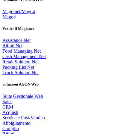
Mago.net/Mago4
Mago4
Verticali Mago.net
Assistance Net
Rifiuti Net
Food Managing Net
Cash Management Net
Retail Solution Net
Packing List Net
Truck Solution Net
Soluzioni AGON Web
Suite Gestionale Web
Sales
CRM
Acquisti
Service e Post-Vendita
Abbigliamento
Cartiglio
Rifiuti