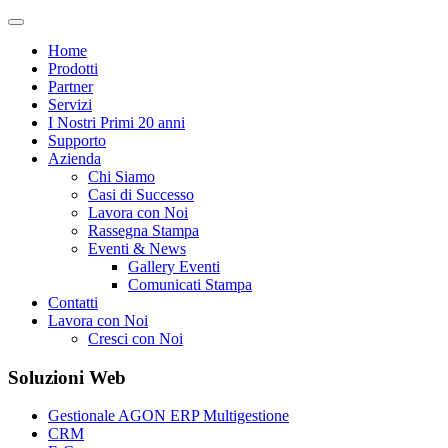
Home
Prodotti
Partner
Servizi
I Nostri Primi 20 anni
Supporto
Azienda
Chi Siamo
Casi di Successo
Lavora con Noi
Rassegna Stampa
Eventi & News
Gallery Eventi
Comunicati Stampa
Contatti
Lavora con Noi
Cresci con Noi
Soluzioni Web
Gestionale AGON ERP Multigestione
CRM