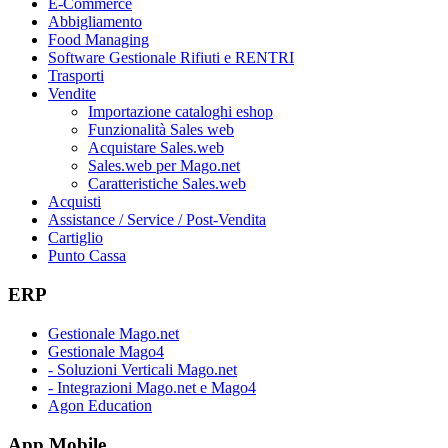
E-Commerce
Abbigliamento
Food Managing
Software Gestionale Rifiuti e RENTRI
Trasporti
Vendite
Importazione cataloghi eshop
Funzionalità Sales web
Acquistare Sales.web
Sales.web per Mago.net
Caratteristiche Sales.web
Acquisti
Assistance / Service / Post-Vendita
Cartiglio
Punto Cassa
ERP
Gestionale Mago.net
Gestionale Mago4
- Soluzioni Verticali Mago.net
- Integrazioni Mago.net e Mago4
Agon Education
App Mobile