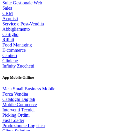
Suite Gestionale Web
Sales
CRM
Acquisti
Service e Post-Vendita
Abbigliamento
Cartiglio
Rifiuti
Food Managing
E-commerce
Cantieri
Cliniche
Infinity Zucchetti
App Mobile Offline
Meta Small Business Mobile
Forza Vendita
Cataloghi Digitali
Mobile Commerce
Interventi Tecnici
Picking Ordini
Fast Loader
Produzione e Logistica
Clima Solution