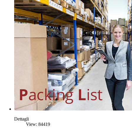
Dettagli
View: 84419