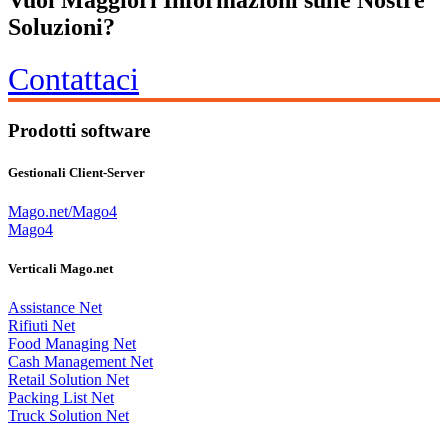
Soluzioni?
Contattaci
Prodotti software
Gestionali Client-Server
Mago.net/Mago4
Mago4
Verticali Mago.net
Assistance Net
Rifiuti Net
Food Managing Net
Cash Management Net
Retail Solution Net
Packing List Net
Truck Solution Net