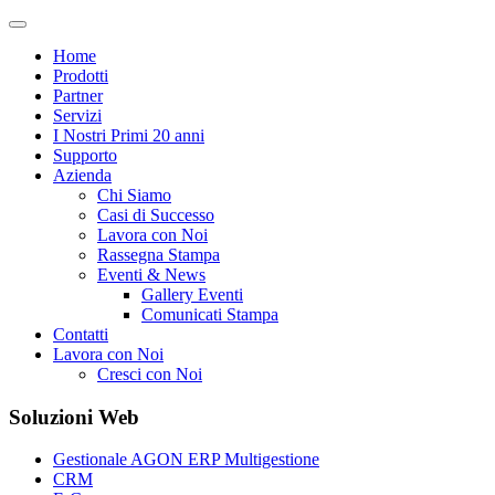
Home
Prodotti
Partner
Servizi
I Nostri Primi 20 anni
Supporto
Azienda
Chi Siamo
Casi di Successo
Lavora con Noi
Rassegna Stampa
Eventi & News
Gallery Eventi
Comunicati Stampa
Contatti
Lavora con Noi
Cresci con Noi
Soluzioni Web
Gestionale AGON ERP Multigestione
CRM